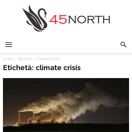
45north
Acasă
Etichete
Climate crisis
Etichetă: climate crisis