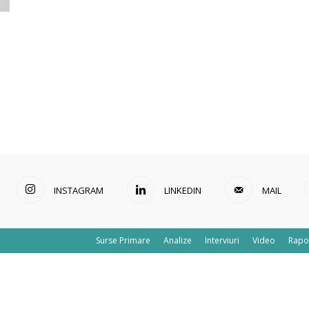
INSTAGRAM
LINKEDIN
MAIL
Surse Primare
Analize
Interviuri
Video
Rapo