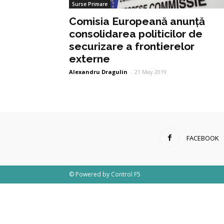
Surse Primare
Comisia Europeană anunță
consolidarea politicilor de
securizare a frontierelor
externe
Alexandru Dragulin
-
21 May 2019
FACEBOOK
© Powered by
Control F5