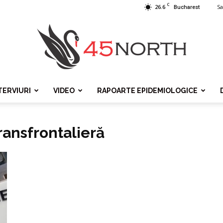
C
26.6
Sa
Bucharest
TERVIURI
VIDEO
RAPOARTE EPIDEMIOLOGICE
45north
ransfrontalieră