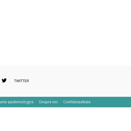
TWITTER
arte epidemiologice
Despre noi
Confidențialitate