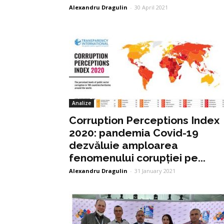
Alexandru Dragulin
-
30 April 2021
Analize
Corruption Perceptions Index
2020: pandemia Covid-19
dezvăluie amploarea
fenomenului corupției pe...
Alexandru Dragulin
-
31 January 2021