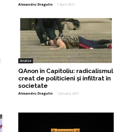
Alexandru Dragulin
-
1 April 2021
Analize
QAnon în Capitoliu: radicalismul
creat de politicieni și infiltrat în
societate
Alexandru Dragulin
-
7 January 2021