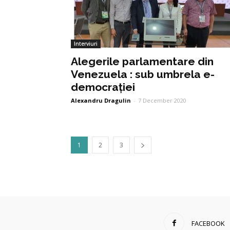
Interviuri
Alegerile parlamentare din
Venezuela : sub umbrela e-
democrației
Alexandru Dragulin
-
7 December 2020
1
2
3
FACEBOOK