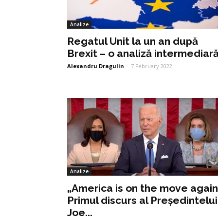
Analize
Regatul Unit la un an după
Brexit – o analiză intermediar
Alexandru Dragulin
-
7 February 2022
Analize
„America is on the move again
Primul discurs al Președintelui
Joe...