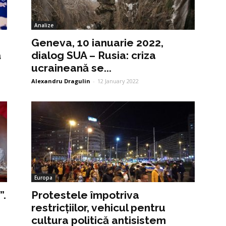
Analize
Geneva, 10 ianuarie 2022,
ă
dialog SUA – Rusia: criza
ucraineană se...
Alexandru Dragulin
-
12 January 2022
Europa
”.
Protestele împotriva
restricțiilor, vehicul pentru
cultura politică antisistem