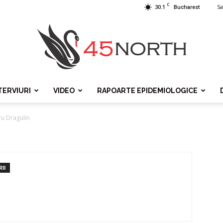
C
30.1
Sa
Bucharest
TERVIURI
VIDEO
RAPOARTE EPIDEMIOLOGICE
45north
ru Dragulin
II