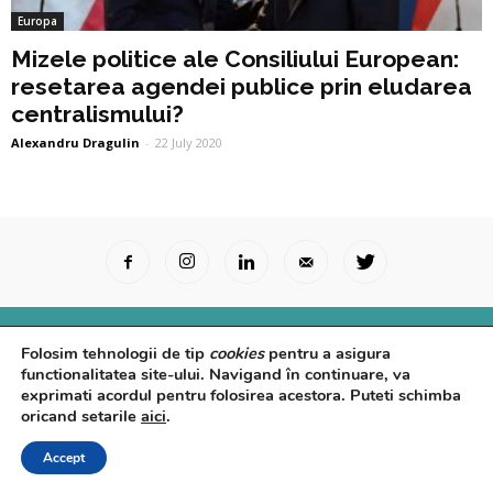
Europa
Mizele politice ale Consiliului European:
resetarea agendei publice prin eludarea
centralismului?
Alexandru Dragulin
-
22 July 2020
Surse Primare
Analize
Interviuri
Video
Folosim tehnologii de tip
cookies
pentru a asigura
Rapoarte epidemiologice
Despre noi
Confidențialitate
functionalitatea site-ului. Navigand în continuare, va
exprimati acordul pentru folosirea acestora. Puteti schimba
© Powered by
Control F5
oricand setarile
aici
.
Accept