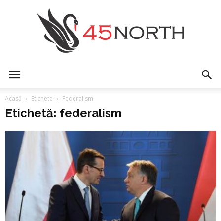
45north
Acasă
Etichete
Federalism
Etichetă: federalism