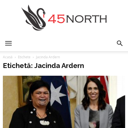
45north
Acasă
Etichete
Jacinda Ardern
Etichetă: Jacinda Ardern