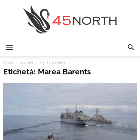
45north
Acasă
Etichete
Marea Barents
Etichetă: Marea Barents