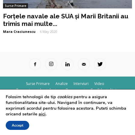
Surse Primare
Forțele navale ale SUA și Marii Britanii au
trimis mai multe...
Mara Craciunescu
-
6 May 2020
Surse Primare
Analize
Interviuri
Video
Rapoarte epidemiologice
Despre noi
Confidențialitate
Folosim tehnologii de tip
cookies
pentru a asigura
© Powered by
Control F5
functionalitatea site-ului. Navigand în continuare, va
exprimati acordul pentru folosirea acestora. Puteti schimba
oricand setarile
aici
.
Accept