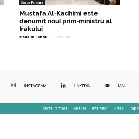
Surse Primare
Mustafa Al-Kadhimi este
denumit noul prim-ministru al
Irakului
Mădălin Sandu
-
10 April 2020
INSTAGRAM
LINKEDIN
MAIL
Surse Primare
Analize
Interviuri
Video
Rapo