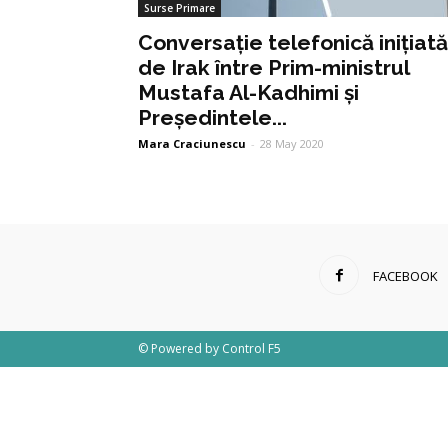
Surse Primare
Conversație telefonică inițiată
de Irak între Prim-ministrul
Mustafa Al-Kadhimi și
Președintele...
Mara Craciunescu
-
28 May 2020
FACEBOOK
© Powered by
Control F5