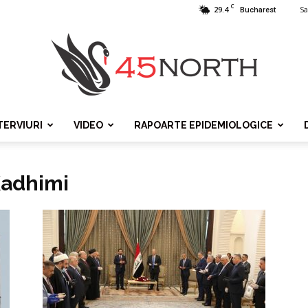
C
29.4
Sa
Bucharest
TERVIURI
VIDEO
RAPOARTE EPIDEMIOLOGICE
45north
Kadhimi