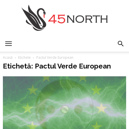
45north
Acasă
Etichete
Pactul Verde European
Etichetă: Pactul Verde European