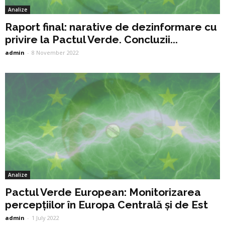
Analize
Raport final: narative de dezinformare cu
privire la Pactul Verde. Concluzii...
admin
-
8 November 2022
Analize
Pactul Verde European: Monitorizarea
percepțiilor în Europa Centrală și de Est
admin
-
1 July 2022