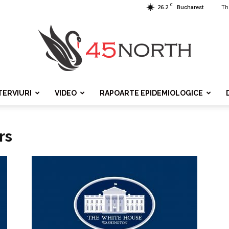
C
26.2
Th
Bucharest
TERVIURI
VIDEO
RAPOARTE EPIDEMIOLOGICE
45north
rs