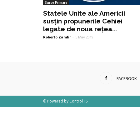
Surse Primare
Statele Unite ale Americii
susțin propunerile Cehiei
legate de noua rețea...
Roberto Zamfir
-
5 May 2019
FACEBOOK
© Powered by
Control F5