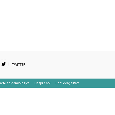
TWITTER
arte epidemiologice
Despre noi
Confidențialitate