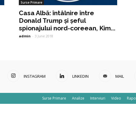
Surse Primare
Casa Albă: întâlnire între
Donald Trump și șeful
spionajului nord-coreean, Kim...
admin
-
3 June 2018
INSTAGRAM
LINKEDIN
MAIL
Surse Primare
Analize
Interviuri
Video
Rapo