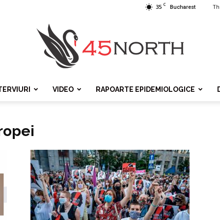
C
35
Th
Bucharest
TERVIURI
VIDEO
RAPOARTE EPIDEMIOLOGICE
45north
ropei