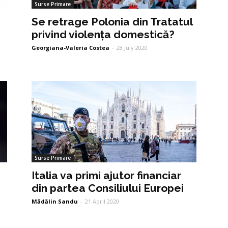
Surse Primare
Se retrage Polonia din Tratatul
privind violența domestică?
Georgiana-Valeria Costea
-
28 July 2020
Surse Primare
Italia va primi ajutor financiar
din partea Consiliului Europei
Mădălin Sandu
-
21 April 2020