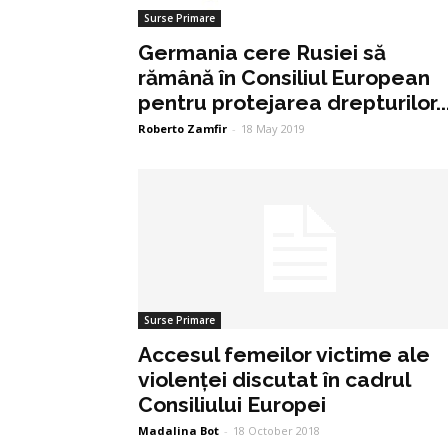
Surse Primare
Germania cere Rusiei să
rămână în Consiliul European
pentru protejarea drepturilor..
Roberto Zamfir
-
18 May 2019
Surse Primare
Accesul femeilor victime ale
violenței discutat în cadrul
Consiliului Europei
Madalina Bot
-
18 October 2018