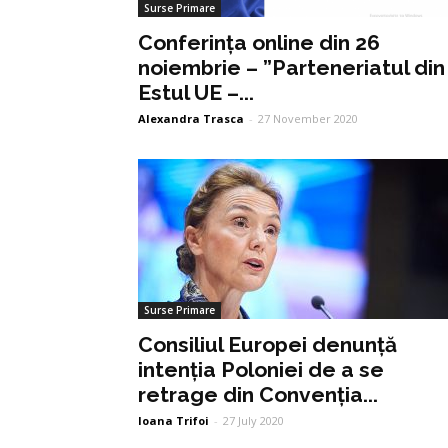
Surse Primare
Conferința online din 26
noiembrie – ”Parteneriatul din
Estul UE –...
Alexandra Trasca
-
27 November 2020
Surse Primare
Consiliul Europei denunță
intenția Poloniei de a se
retrage din Convenția...
Ioana Trifoi
-
27 July 2020