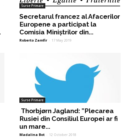
Surse Primare
Secretarul francez al Afacerilor
Europene a participat la
.
Comisia Miniștrilor din...
Roberto Zamfir
-
17 May 2019
Surse Primare
Thorbjørn Jagland: ”Plecarea
Rusiei din Consiliul Europei ar fi
un mare...
Madalina Bot
-
12 October 2018