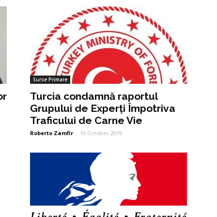
Surse Primare
or
Turcia condamnă raportul
Grupului de Experți Împotriva
Traficului de Carne Vie
Roberto Zamfir
-
10 October 2019