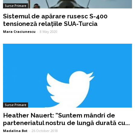
Surse Primare
Sistemul de apărare rusesc S-400
tensioneză relațiile SUA-Turcia
Mara Craciunescu
-
8 May 2020
Surse Primare
Heather Nauert: ”Suntem mândri de
parteneriatul nostru de lungă durată cu...
Madalina Bot
-
26 October 2018