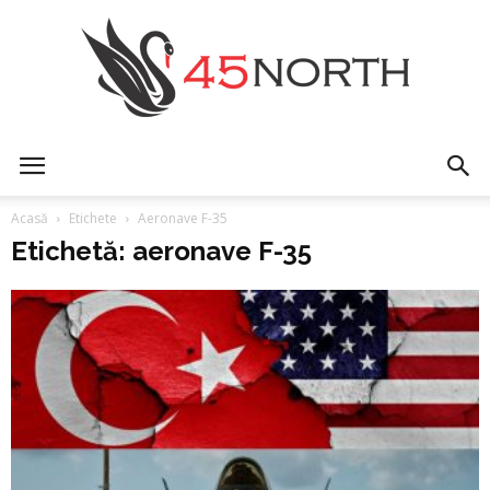
45north
Acasă
Etichete
Aeronave F-35
Etichetă: aeronave F-35