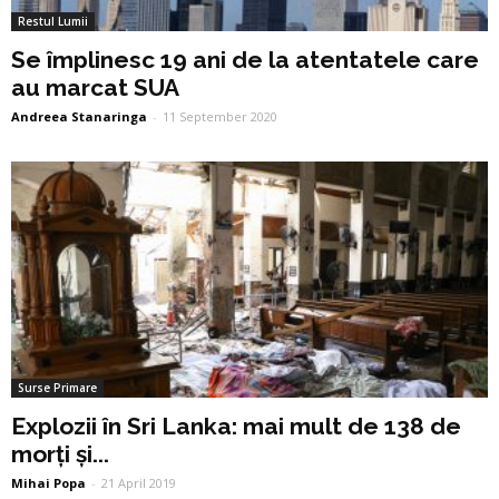
Restul Lumii
Se împlinesc 19 ani de la atentatele care
au marcat SUA
Andreea Stanaringa
-
11 September 2020
Surse Primare
Explozii în Sri Lanka: mai mult de 138 de
morți și...
Mihai Popa
-
21 April 2019