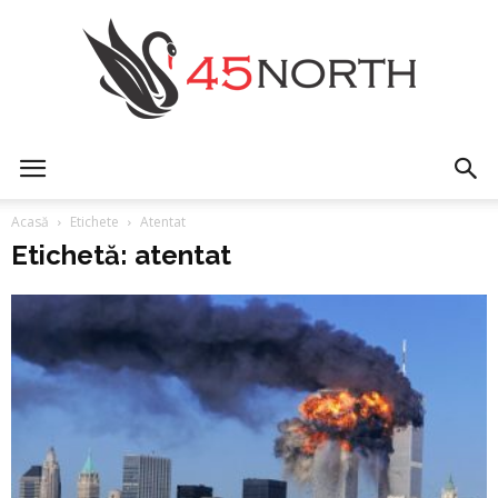
45north
Acasă
Etichete
Atentat
Etichetă: atentat