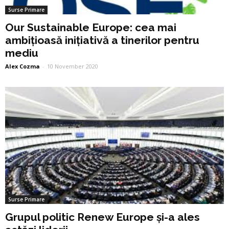
Surse Primare
Our Sustainable Europe: cea mai
ambițioasă inițiativă a tinerilor pentru
mediu
Alex Cozma
-
10 November 2020
Surse Primare
Grupul politic Renew Europe și-a ales