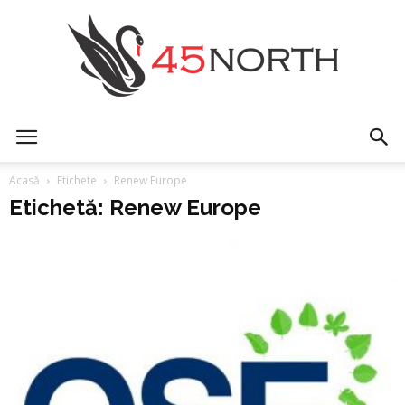
45north
Acasă
Etichete
Renew Europe
Etichetă: Renew Europe