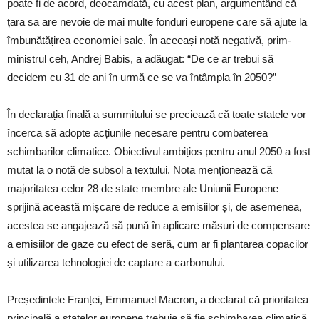
poate fi de acord, deocamdată, cu acest plan, argumentând că
țara sa are nevoie de mai multe fonduri europene care să ajute la
îmbunătățirea economiei sale. În aceeași notă negativă, prim-
ministrul ceh, Andrej Babis, a adăugat: “De ce ar trebui să
decidem cu 31 de ani în urmă ce se va întâmpla în 2050?”
În declarația finală a summitului se preciează că toate statele vor
încerca să adopte acțiunile necesare pentru combaterea
schimbarilor climatice. Obiectivul ambițios pentru anul 2050 a fost
mutat la o notă de subsol a textului. Nota menționează că
majoritatea celor 28 de state membre ale Uniunii Europene
sprijină această mișcare de reduce a emisiilor și, de asemenea,
acestea se angajează să pună în aplicare măsuri de compensare
a emisiilor de gaze cu efect de seră, cum ar fi plantarea copacilor
și utilizarea tehnologiei de captare a carbonului.
Președintele Franței, Emmanuel Macron, a declarat că prioritatea
principală a statelor europene trebuie să fie schimbarea climatică