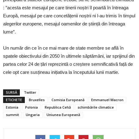
: “acesta este mesajul pe care tinerii noștri îl poartă în întreaga
Europă, mesajul pe care concetățenii noștrii ni l-au trimis în timpul
alegerilor europene, mesajul oamenilor de știință din întreaga
lume”.
Un număr din ce în ce mai mare de state membre se află în
spatele obiectivului din 2050 în ultimele săptămâni, iar sprijinul din
partea celor 24 de țări reprezintă o creștere semnificativă față de
cele opt care susțineau inițiativa la începutului lunii martie.
SURSĂ
Twitter
ETICHETE
Bruxelles
Comisia Europeană
Emmanuel Macron
Estonia
Polonia
Republica Cehă
schimbările climatice
summit
Ungaria
Uniunea Europeană