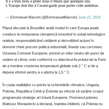
Il y a trois mois à peine nous n’étions que quelques uns.
L’Europe doit être à l’avant-garde pour porter cette ambition.
— Emmanuel Macron (@EmmanuelMacron)
June 21, 2019
Planul discutat la Bruxelles arată modul în care Europa poate
conduce la restaurarea climaterică investind în soluții tehnologice
realiste, responsabilizând cetățenii și dezvoltând acțiuni în
domenii cheie precum politica industrială, finanțe sau cercetare.
Viziunea Comisiei Europene, privind un viitor neutru din punct de
vedere al climei, este conformă cu obiectivul Acordului de la Paris
de a menține creșterea temperaturii globale sub 2 ° C și de a
depune eforturi pentru a o păstra la 1,5 ° C.
În ciuda realităților cu privire la schimbările climatice, Ungaria,
Polonia, Republica Cehă și Estonia au refuzat să sprijine scopul
programului strategic al Uniunii Europene. Premierul polonez
Mateusz Morawiecki a declarat, înaintea întâlnirii, că Polonia nu