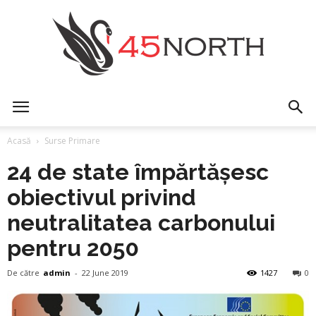
45north
Acasă
Surse Primare
24 de state împărtășesc
obiectivul privind
neutralitatea carbonului
pentru 2050
De către
admin
-
22 June 2019
1427
0