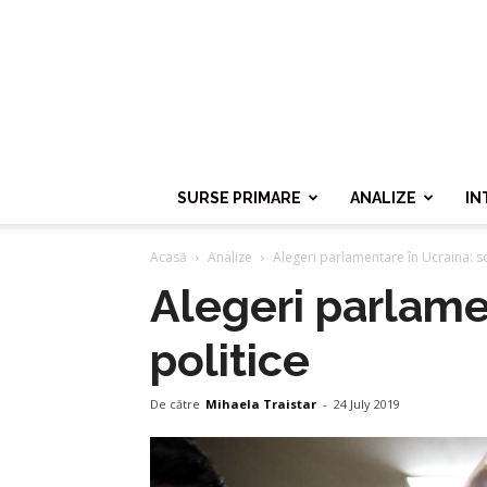
SURSE PRIMARE
ANALIZE
IN
Acasă
Analize
Alegeri parlamentare în Ucraina: s
Alegeri parlame
politice
De către
Mihaela Traistar
-
24 July 2019