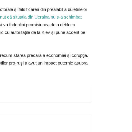
rale și falsificarea din prealabil a buletinelor
nut că situația din Ucraina nu s-a schimbat
i va îndeplini promisiunea de a debloca
c cu autoritățile de la Kiev și pune accent pe
 precum starea precară a economiei și corupţia.
ştilor pro-ruşi a avut un impact puternic asupra