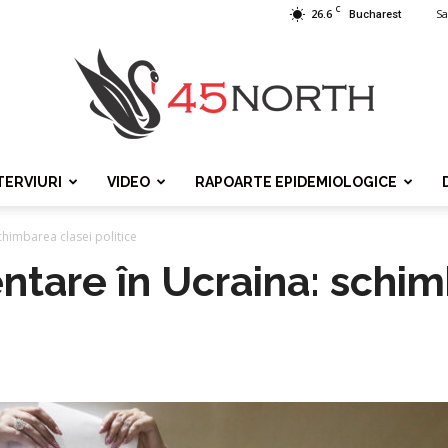
C
26.6
Sa
Bucharest
TERVIURI
VIDEO
RAPOARTE EPIDEMIOLOGICE
45north
chimbarea clasei politice
ntare în Ucraina: schim