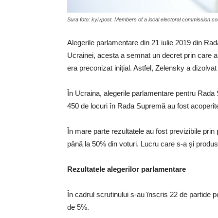
Sura foto: kyivpost. Members of a local electoral commission coun
Alegerile parlamentare din 21 iulie 2019 din Ra
Ucrainei, acesta a semnat un decret prin care a d
era preconizat inițial. Astfel, Zelensky a dizolva
În Ucraina, alegerile parlamentare pentru Rada S
450 de locuri în Rada Supremă au fost acoperite de
În mare parte rezultatele au fost previzibile pri
până la 50% din voturi. Lucru care s-a și produs
Rezultatele alegerilor parlamentare
În cadrul scrutinului s-au înscris 22 de partide p
de 5%.