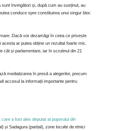
 sunt învingători și, după cum au susținut, au
r putea conduce spre constituirea unui singur bloc
de mare. Dacă vor dezamăgi în ceea ce privește
i acesta ar putea obține un rezultat foarte mic.
 cât și parlamentare, iar în scrutinul din 21
tează mediatizarea în presă a alegerilor, precum
ădi accesul la informații importante pentru
re a fost ales deputat al poporului din
l) și Sadagura (parțial), zone locuite de etnici