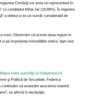
 regiunea Cernăuţi vor avea un reprezentant în
ă” cu candidatul Mihai Jar (18,88%). În regiunea
ă” a obținut și ea un număr considerabil de
r pro-ruse. Observăm că aceste doua regiuni în
t și pe importanța minorităților entice, fapt care
tatea noilor autorităţi să îndeplinească
erne şi Politică de Securitate, Federica
 să continuăm să avansăm asocierea noastră
ere”, se afirmă în declaraţie.