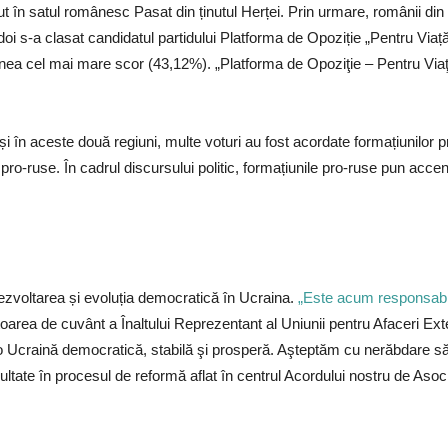
t în satul românesc Pasat din ținutul Herței. Prin urmare, românii din
i s-a clasat candidatul partidului Platforma de Opoziție „Pentru Viaț
nea cel mai mare scor (43,12%). „Platforma de Opoziţie – Pentru Viaţ
e și în aceste două regiuni, multe voturi au fost acordate formațiunilo
 pro-ruse. În cadrul discursului politic, formațiunile pro-ruse pun accen
dezvoltarea și evoluția democratică în Ucraina.
„Este acum responsabili
oarea de cuvânt a Înaltului Reprezentant al Uniunii pentru Afaceri Ext
 o Ucraină democratică, stabilă şi prosperă. Aşteptăm cu nerăbdare
ultate în procesul de reformă aflat în centrul Acordului nostru de Asoci