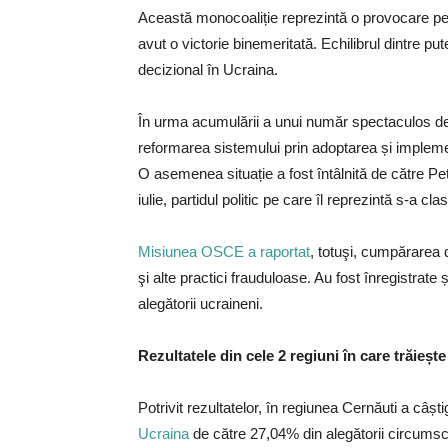
Această monocoaliție reprezintă o provocare pent
avut o victorie binemeritată. Echilibrul dintre p
decizional în Ucraina.
În urma acumulării a unui număr spectaculos de 
reformarea sistemului prin adoptarea și implement
O asemenea situație a fost întâlnită de către Pet
iulie, partidul politic pe care îl reprezintă s-a cla
Misiunea OSCE a raportat
, totuşi, cumpărarea d
şi alte practici frauduloase. Au fost înregistrate
alegătorii ucraineni.
Rezultatele din cele 2 regiuni în care trăieș
Potrivit rezultatelor, în regiunea Cernăuti a câști
Ucraina
de către 27,04% din alegătorii circumscrip