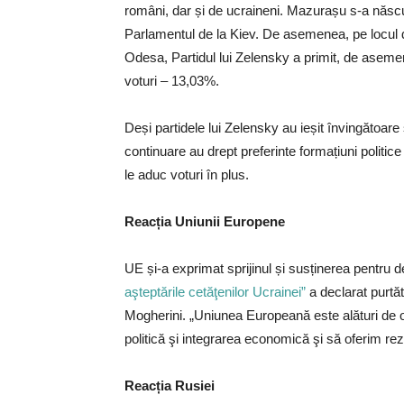
români, dar și de ucraineni. Mazurașu s-a născu
Parlamentul de la Kiev. De asemenea, pe locul do
Odesa, Partidul lui Zelensky a primit, de aseme
voturi – 13,03%.
Deși partidele lui Zelensky au ieșit învingătoar
continuare au drept preferinte formațiuni politice
le aduc voturi în plus.
Reacția Uniunii Europene
UE și-a exprimat sprijinul și susținerea pentru 
aşteptările cetăţenilor Ucrainei”
a declarat purtăt
Mogherini. „Uniunea Europeană este alături de
politică şi integrarea economică şi să oferim rez
Reacția Rusiei