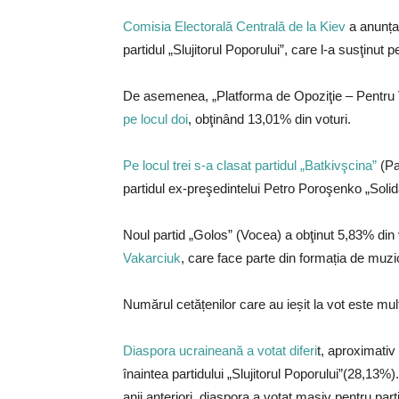
Comisia Electorală Centrală de la Kiev
a anunțat
partidul „Slujitorul Poporului”, care l-a susţinut 
De asemenea, „Platforma de Opoziţie – Pentru Via
pe locul doi
, obţinând 13,01% din voturi.
Pe locul trei s-a clasat partidul „Batkivşcina”
(Pa
partidul ex-preşedintelui Petro Poroşenko „Solida
Noul partid „Golos” (Vocea) a obţinut 5,83% din
Vakarciuk
, care face parte din formația de muzi
Numărul cetățenilor care au ieșit la vot este mul
Diaspora ucraineană a votat diferi
t, aproximativ
înaintea partidului „Slujitorul Poporului”(28,13%
anii anteriori, diaspora a votat masiv pentru par