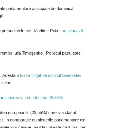
rile parlamentare anticipate de duminică,
ii.
 președintele rus, Vladimir Putin,
se situează
remier Iulia Timoşenko. Pe locul patru este
n. Acesta
a fost înfiinţat de solistul Sviatoslav
ițelor.
rticiparea la vot a fost de 49,84%.
itatea europeană” (29,55%) care s-a clasat
agii. În comparație cu alegerile parlamentare din
tățenilor care au ieșit la vot este mult mai mic