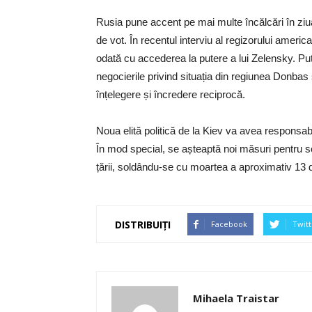
Rusia pune accent pe mai multe încălcări în ziua 
de vot. În recentul interviu al regizorului ameri
odată cu accederea la putere a lui Zelensky. Pu
negocierile privind situația din regiunea Donbas
înțelegere și încredere reciprocă.
Noua elită politică de la Kiev va avea responsab
În mod special, se așteaptă noi măsuri pentru sol
țării, soldându-se cu moartea a aproximativ 13 
DISTRIBUIȚI
Facebook
Twitt
Mihaela Traistar