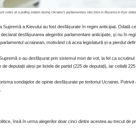
t votes at a polling station during Ukraine's parliamentary elec1tion in Boyarka in Kyiv oblas
da Supremă a Kievului au fost desfășurate în regim anticipat. Odată c
eclarat desfășurarea alegerilor parlamentare anticipate, și nu în regi
t parlamentul ucrainean, motivând că acea legislatură și-a pierdut defini
upremă s-au desfășurat prin sistemul mixt de vot, la fel ca scrutinul 
 deputații aleși pe listele de partid (225 de deputați), iar ceilalți 225
n prisma sondajelor de opinie desfășurate pe teritoriul Ucrainei. Potriv
.
olitice, însă în urma alegerilor doar cinci dintre acestea au trecut de p