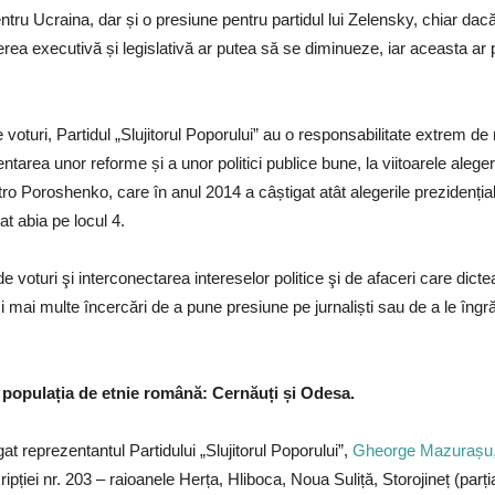
ru Ucraina, dar și o presiune pentru partidul lui Zelensky, chiar dacă
uterea executivă și legislativă ar putea să se diminueze, iar aceasta a
voturi, Partidul „Slujitorul Poporului” au o responsabilitate extrem 
area unor reforme și a unor politici publice bune, la viitoarele aleger
ro Poroshenko, care în anul 2014 a câștigat atât alegerile prezidențiale
sat abia pe locul 4.
e voturi şi interconectarea intereselor politice şi de afaceri care dic
 și mai multe încercări de a pune presiune pe jurnaliști sau de a le îngr
te populația de etnie română: Cernăuți și Odesa.
gat reprezentantul Partidului „Slujitorul Poporului”,
Gheorge Mazurașu, ca
ției nr. 203 – raioanele Herța, Hliboca, Noua Suliță, Storojineț (parția