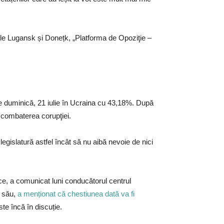
iunile Lugansk și Donețk, „Platforma de Opoziţie –
ate duminică, 21 iulie în Ucraina cu 43,18%. După
şi combaterea corupţiei.
legislatură astfel încât să nu aibă nevoie de nici
ice, a comunicat luni conducătorul centrul
l său,
a menționat că chestiunea dată va fi
te încă în discuție.