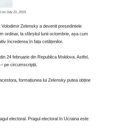
t on July 21, 2019.
e Volodimir Zelensky a devenit președintele
m ordinar, la sfârșitul lunii octombrie, așa cum
tiv încrederea în fața cetățenilor.
din 24 februarie din Republica Moldova. Astfel,
 – pe circumscripții.
it acestora, formațiunea lui Zelensky putea obține
ragul electoral. Pragul electoral în Ucraina este