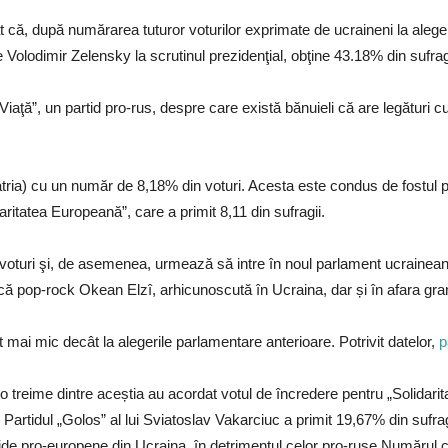
 că, după numărarea tuturor voturilor exprimate de ucraineni la alege
pe Volodimir Zelensky la scrutinul prezidenţial, obţine 43.18% din sufrag
ţă”, un partid pro-rus, despre care există bănuieli că are legături cu
tria) cu un număr de 8,18% din voturi. Acesta este condus de fostul p
ritatea Europeană”, care a primit 8,11 din sufragii.
 voturi şi, de asemenea, urmează să intre în noul parlament ucrainea
că pop-rock Okean Elzî, arhicunoscută în Ucraina, dar și în afara gran
t mai mic decât la alegerile parlamentare anterioare. Potrivit datelor,
pa
 o treime dintre aceștia au acordat votul de încredere pentru „Solidar
). Partidul „Golos” al lui Sviatoslav Vakarciuc a primit 19,67% din sufr
tide pro-europene din Ucraina, în detrimentul celor pro-ruse.Numărul ce