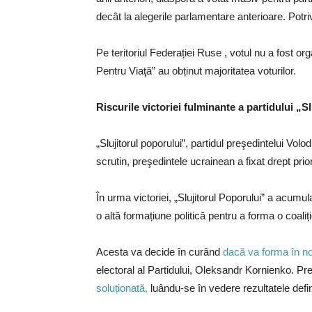
decât la alegerile parlamentare anterioare. Potriv
Pe teritoriul Federației Ruse , votul nu a fost or
Pentru Viaţă” au obținut majoritatea voturilor.
Riscurile victoriei fulminante a partidului „S
„Slujitorul poporului”, partidul preşedintelui Vo
scrutin, preşedintele ucrainean a fixat drept prio
În urma victoriei, „Slujitorul Poporului” a acumul
o altă formațiune politică pentru a forma o coal
Acesta va decide în curând
dacă va forma în n
electoral al Partidului, Oleksandr Kornienko. Pr
soluționată,
luându-se în vedere rezultatele defin