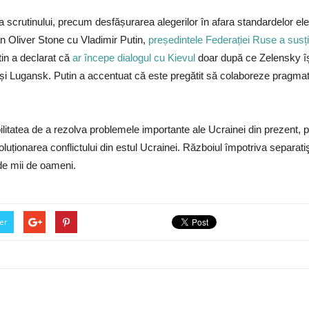
scrutinului, precum desfășurarea alegerilor în afara standardelor electo
can Oliver Stone cu Vladimir Putin,
președintele Federației Ruse a susți
tin a declarat că
ar începe dialogul cu Kievul
doar după ce Zelensky îș
 și Lugansk. Putin a accentuat că este pregătit să colaboreze pragmati
ilitatea de a rezolva problemele importante ale Ucrainei din prezent,
uționarea conflictului din estul Ucrainei. Războiul împotriva separati
de mii de oameni.
er