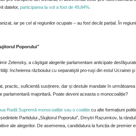
it datelor,
participarea la vot a fost de 49,84%.
ganizat, iar pe cel al regiunilor ocupate – au fost decât parțial. În reg
lujitorul Poporului”
lodimir Zelensky, a câştigat alegerile parlamentare anticipate desfăşur
rităţi: încheierea războiului cu separatiştii pro-ruşi din estul Ucrainei 
at, practic, suficientă susținere, dar și destule mandate în următoarea 
iție parlamentară majoritară. Poate deveni aceasta o monocoaliție?
oua Radă Supremă monocoaliție sau o coaliție
cu alte formațiuni polit
eședintele Partidului „Slujitorul Poporului”, Dmytri Razumkov, la rându
itive ale alegerilor. De asemenea, candidatura la funcția de premier es