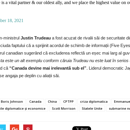
 is a vital partner & our oldest ally, and we place the highest value on o
ber 18, 2021
m-ministrul
Justin Trudeau
a fost acuzat de rivalii săi de securitate d
ciuda faptului că a sprijinit acordul de schimb de informații (Five Eyes) 
rul canadian sugerând că excluderea reflectă un eșec mai larg al guvern
ta este un alt exemplu conform căruia Trudeau nu este luat în serios de 
nd că
“Canada devine mai irelevantă sub el”
. Liderul democratic J
e angaja pe deplin cu aliații săi.
Boris Johnson
Canada
China
CPTPP
criza diplomatica
Emmanue
iile diplomatice și economice
Scott Morrison
Statele Unite
submarine n
er