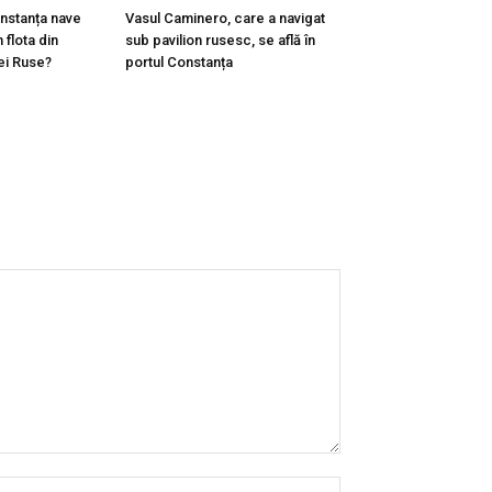
onstanța nave
Vasul Caminero, care a navigat
 flota din
sub pavilion rusesc, se află în
ei Ruse?
portul Constanța