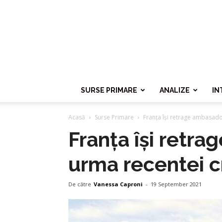
SURSE PRIMARE
ANALIZE
IN
Acasă
Surse Primare
Franța își retrage ambasadori
Franța își retra
urma recentei c
De către
Vanessa Caproni
-
19 September 2021