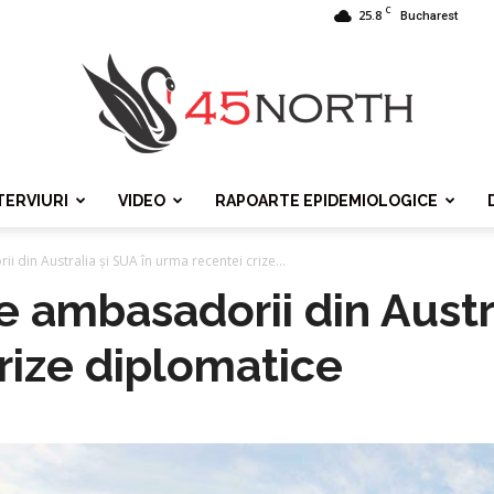
C
25.8
Bucharest
TERVIURI
VIDEO
RAPOARTE EPIDEMIOLOGICE
45north
i din Australia și SUA în urma recentei crize...
ge ambasadorii din Austr
rize diplomatice