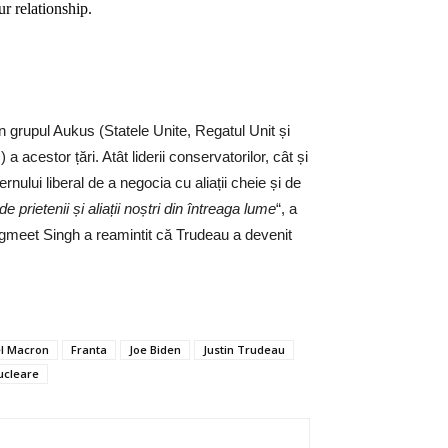
ur relationship.
in grupul Aukus (Statele Unite, Regatul Unit și
a acestor țări. Atât liderii conservatorilor, cât și
ului liberal de a negocia cu aliații cheie și de
prietenii și aliații noștri din întreaga lume
“, a
agmeet Singh a reamintit că Trudeau a devenit
l Macron
Franta
Joe Biden
Justin Trudeau
ucleare