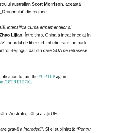
trului australian
Scott Morrison
, această
,Dragonului” din regiune.
ală, intensifică cursa armamentelor și
Zhao Lijian
. Între timp, China a intrat imediat în
iv
”, acordul de liber schimb din care fac parte
ntrol Beijingul, dar din care SUA se retrăsese
pplication to join the
#CPTPP
again
r.com/18TRIRE7bL
re Australia, cât și aliații UE.
care gravă a încrederii”
. Și el subliniază:
“Pentru