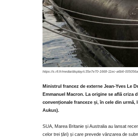
https://s.rfi.fr/media/display/c35e7e70-1668-11ec-a6b6-005
Ministrul francez de externe Jean-Yves Le Dr
Emmanuel Macron. La origine se află criza d
convenționale franceze și, în cele din urmă, 
Aukus).
SUA, Marea Britanie și Australia au lansat recen
celor trei țări) și care prevede vânzarea de su