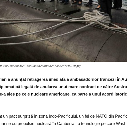
056a90284/1c5be510401a40aca82cddfa826735d248f45919.jpg
ian a anunțat retragerea imediată a ambasadorilor francezi în Aus
iplomatică legată de anularea unui mare contract de către Austr
le-a ales pe cele nucleare americane, ca parte a unui acord istoric
t un pact surpriză în zona Indo-Pacificului, un fel de NATO din Pacif
bmarine cu propulsie nucleară în Canberra , o tehnologie pe care Wash