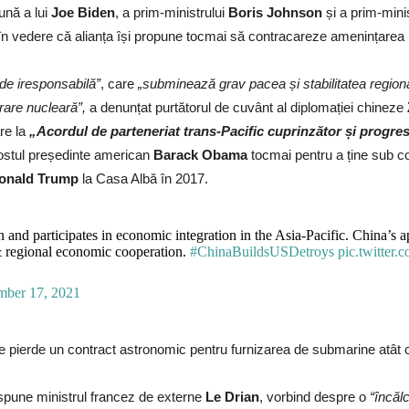
ună a lui
Joe Biden
, a prim-ministrului
Boris Johnson
și a prim-minis
în vedere că alianța își propune tocmai să contracareze amenințarea ,
de iresponsabilă”
, care
„subminează grav pacea și stabilitatea region
rare nucleară”,
a denunțat purtătorul de cuvânt al diplomației chineze
re la
„Acordul de parteneriat trans-Pacific cuprinzător și progres
e fostul președinte american
Barack Obama
tocmai pentru a ține sub co
onald Trump
la Casa Albă în 2017.
n and participates in economic integration in the Asia-Pacific. China’s a
 regional economic cooperation.
#ChinaBuildsUSDetroys
pic.twitte
mber 17, 2021
e pierde un contract astronomic pentru furnizarea de submarine atât căt
 spune ministrul francez de externe
Le Drian
, vorbind despre o
“încăl