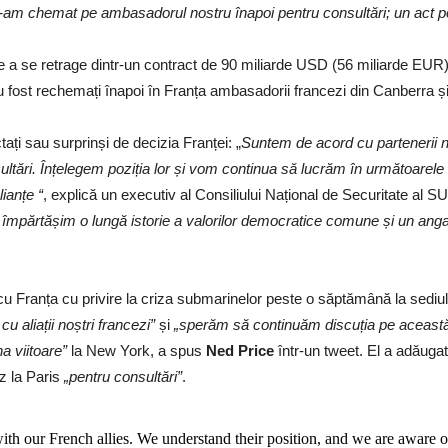
 l-am chemat pe ambasadorul nostru înapoi pentru consultări; un act poli
 de a se retrage dintr-un contract de 90 miliarde USD (56 miliarde EU
 fost rechemați înapoi în Franța ambasadorii francezi din Canberra ș
ați sau surprinși de decizia Franței: „
Suntem de acord cu partenerii noș
tări. Înțelegem poziția lor și vom continua să lucrăm în următoarele 
lianțe “
, explică un executiv al Consiliului Național de Securitate al 
i și împărtășim o lungă istorie a valorilor democratice comune și un a
 cu Franța cu privire la criza submarinelor peste o săptămână la sed
u aliații noștri francezi”
și
„sperăm să continuăm discuția pe această t
 viitoare”
la New York, a spus
Ned Price
într-un tweet. El a adăuga
 la Paris
„pentru consultări”
.
with our French allies. We understand their position, and we are aware o