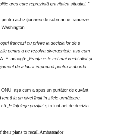
tic greu care reprezintă gravitatea situației. ”
R) pentru achiziționarea de submarine franceze
i Washington.
tri francezi cu privire la decizia lor de a
zile pentru a ne rezolva divergențele, așa cum
SUA. El adaugă:
„Franța este cel mai vechi aliat și
ngajament de a lucra împreună pentru a aborda
iul ONU, așa cum a spus un purtător de cuvânt
emă la un nivel înalt în zilele următoare,
t că
„le înțelege poziția”
și a luat act de decizia
f their plans to recall Ambassador