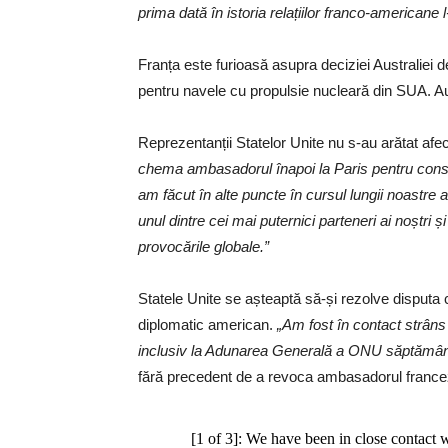
prima dată în istoria relațiilor franco-americane
Franța este furioasă asupra deciziei Australiei
pentru navele cu propulsie nucleară din SUA. Au
Reprezentanții Statelor Unite nu s-au arătat afect
chema ambasadorul înapoi la Paris pentru consul
am făcut în alte puncte în cursul lungii noastre a
unul dintre cei mai puternici parteneri ai noștr
provocările globale.”
Statele Unite se așteaptă să-și rezolve disputa
diplomatic american.
„Am fost în contact strâns c
inclusiv la Adunarea Generală a ONU săptămâna
fără precedent de a revoca ambasadorul francez
[1 of 3]: We have been in close contact 