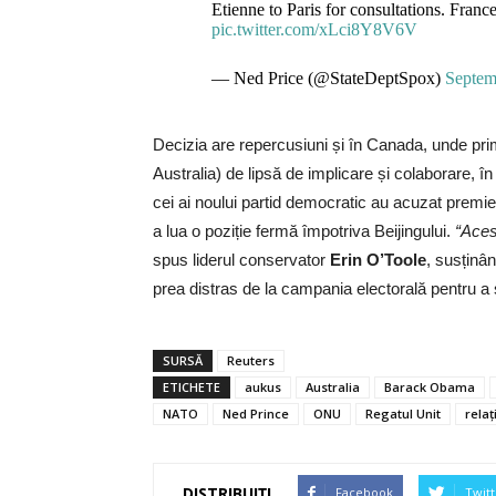
Etienne to Paris for consultations. France
pic.twitter.com/xLci8Y8V6V
— Ned Price (@StateDeptSpox)
Septem
Decizia are repercusiuni și în Canada, unde pri
Australia) de lipsă de implicare și colaborare, în 
cei ai noului partid democratic au acuzat premie
a lua o poziție fermă împotriva Beijingului.
“Aces
spus liderul conservator
Erin O’Toole
, susținâ
prea distras de la campania electorală pentru a s
SURSĂ
Reuters
ETICHETE
aukus
Australia
Barack Obama
NATO
Ned Prince
ONU
Regatul Unit
relaț
DISTRIBUIȚI
Facebook
Twitt