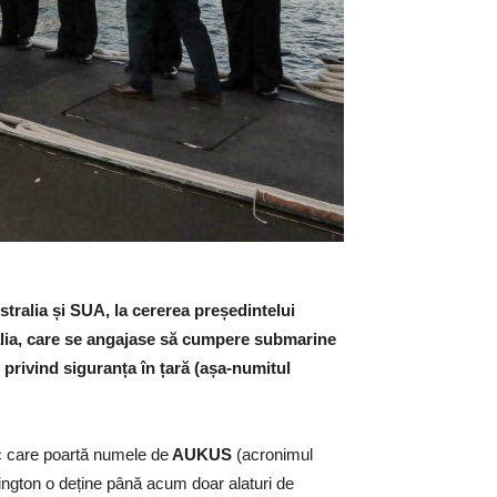
tralia și SUA, la cererea președintelui
alia, care se angajase să cumpere submarine
 privind siguranța în țară (așa-numitul
ic care poartă numele de
AUKUS
(acronimul
ington o deține până acum doar alaturi de