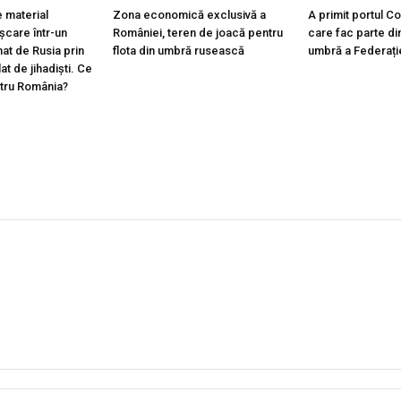
 material
Zona economică exclusivă a
A primit portul C
ișcare într-un
României, teren de joacă pentru
care fac parte din
at de Rusia prin
flota din umbră rusească
umbră a Federați
lat de jihadiști. Ce
ntru România?