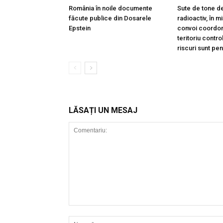
România în noile documente
Sute de tone de
făcute publice din Dosarele
radioactiv, în m
Epstein
convoi coordon
teritoriu contro
riscuri sunt pe
LĂSAȚI UN MESAJ