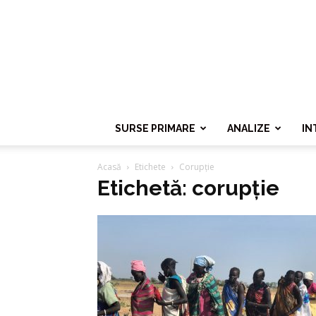
SURSE PRIMARE
ANALIZE
IN
Acasă
Etichete
Corupție
Etichetă: corupție