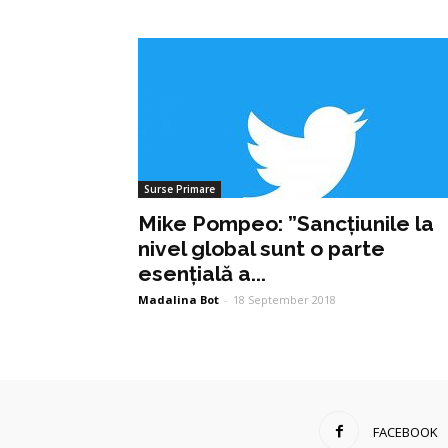
Surse Primare
Mike Pompeo: ”Sancțiunile la
nivel global sunt o parte
esențială a...
Madalina Bot
-
18 September 2018
FACEBOOK