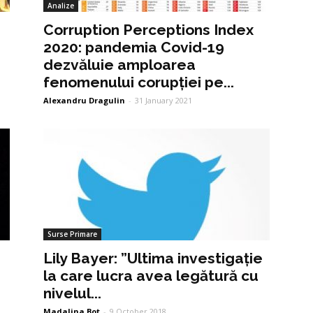
Analize
Corruption Perceptions Index
2020: pandemia Covid-19
dezvăluie amploarea
fenomenului corupției pe...
Alexandru Dragulin
-
31 January 2021
Surse Primare
Lily Bayer: ”Ultima investigație
la care lucra avea legătură cu
nivelul...
Madalina Bot
-
9 October 2018