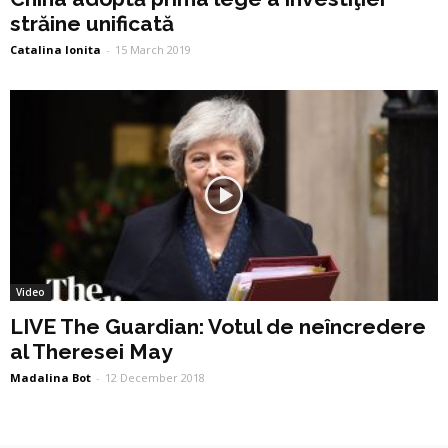
străine unificată
Catalina Ionita
-
15 March 2019
Video
LIVE The Guardian: Votul de neîncredere
al Theresei May
Madalina Bot
-
12 December 2018