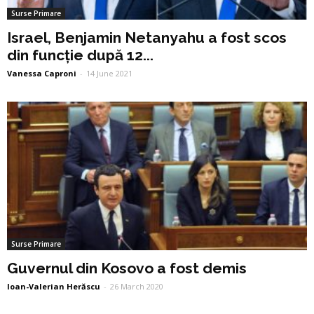
Surse Primare
Israel, Benjamin Netanyahu a fost scos
din funcție după 12...
Vanessa Caproni
-
14 June 2021
Surse Primare
Guvernul din Kosovo a fost demis
Ioan-Valerian Herăscu
-
26 March 2020