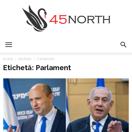
45north
Acasă
Etichete
Parlament
Etichetă: Parlament