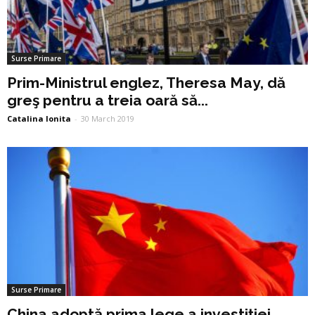
Surse Primare
Prim-Ministrul englez, Theresa May, dă
greş pentru a treia oară să...
Catalina Ionita
-
30 March 2019
Surse Primare
China adoptă prima lege a investiţiei