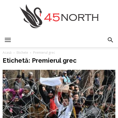
45north
Acasă
Etichete
Premierul grec
Etichetă: Premierul grec