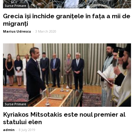
Surse Primare
Grecia își închide granițele în fața a mii de
migranți
Marius Udrescu
-
3 March 2020
Surse Primare
Kyriakos Mitsotakis este noul premier al
statului elen
admin
-
8 July 2019