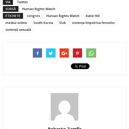
VIA
Twitter
SURSĂ
Human Rights Watch
ETICHETE
congres
Human Rights Watch
Katie Hill
mediul online
South Korea
SUA
violența împotriva femeilor
violență sexuală
Roberto Zamfir