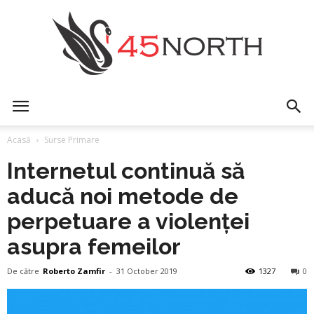
45north
Acasă
Surse Primare
Internetul continuă să
aducă noi metode de
perpetuare a violenței
asupra femeilor
De către
Roberto Zamfir
-
31 October 2019
1327
0