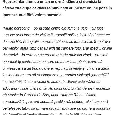
Reprezentanților, cu un an în urmă, dându-și demisia la
câteva zile după ce diverse publicații au postat online poze în
ipostaze nud fără voința acesteia.
“Multe persoane – 90 la sută dintre ele femei și fete – au fost
supuse unei forme de violență sexuală online, incluzând ceea ce
descrie Hill. Fotografii compromițătoare au fost folosite împotriva
oamenilor atâta timp cât au existat camere foto. Dar mediul online
de astăzi – în care ne petrecem atât de mult din viață – prezintă
oportunități pentru abuzuri care nu au existat până acum: să
umilească, să distrugă cariere, reputații și relații și chiar să ducă
la sinucidere sau să declanșeze așa-numita violență „onorabilă”
în societățile în care sexul în afara căsătoriei este văzut ca
aducând rușine unei familii. Au găsit oportunități de a-și monetiza
abuzurile: în Coreea de Sud, unde Human Rights Watch
cercetează în prezent această problemă; platformele îi taxează
pe telespectatori să urmărească imagini live cu camera ascunsă
ale femeilor și fetelor filmate fără să știe în băi și în vestiare.