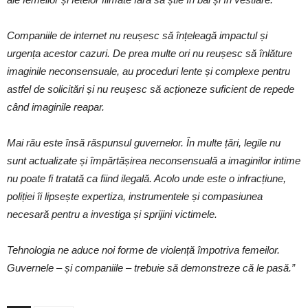
Companiile de internet nu reușesc să înțeleagă impactul și
urgența acestor cazuri. De prea multe ori nu reușesc să înlăture
imaginile neconsensuale, au proceduri lente și complexe pentru
astfel de solicitări și nu reușesc să acționeze suficient de repede
când imaginile reapar.
Mai rău este însă răspunsul guvernelor. În multe țări, legile nu
sunt actualizate și împărtășirea neconsensuală a imaginilor intime
nu poate fi tratată ca fiind ilegală. Acolo unde este o infracțiune,
poliției îi lipsește expertiza, instrumentele și compasiunea
necesară pentru a investiga și sprijini victimele.
Tehnologia ne aduce noi forme de violență împotriva femeilor.
Guvernele – și companiile – trebuie să demonstreze că le pasă.”