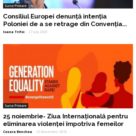
Surse Primare
Consiliul Europei denunță intenția
Poloniei de a se retrage din Convenția...
Ioana Trifoi
-
27 July 2020
Surse Primare
25 noiembrie- Ziua Internațională pentru
eliminarea violenței împotriva femeilor
Cezara Benchea
-
25 November 2019