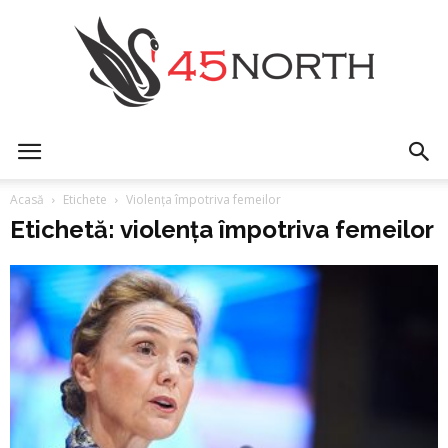
45north
Acasă
Etichete
Violența împotriva femeilor
Etichetă: violența împotriva femeilor