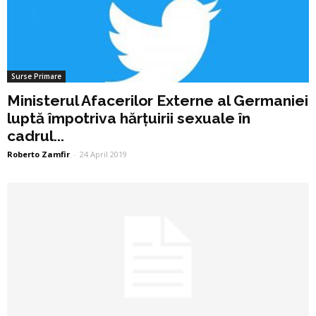
Surse Primare
Ministerul Afacerilor Externe al Germaniei
luptă împotriva hărțuirii sexuale în
cadrul...
Roberto Zamfir
-
24 April 2019