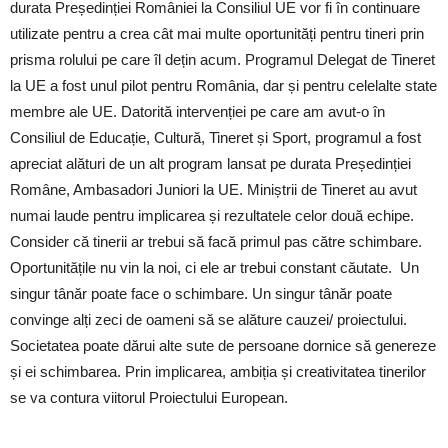
durata Președinției României la Consiliul UE vor fi în continuare
utilizate pentru a crea cât mai multe oportunități pentru tineri prin
prisma rolului pe care îl dețin acum. Programul Delegat de Tineret
la UE a fost unul pilot pentru România, dar și pentru celelalte state
membre ale UE. Datorită intervenției pe care am avut-o în
Consiliul de Educație, Cultură, Tineret și Sport, programul a fost
apreciat alături de un alt program lansat pe durata Președinției
Române, Ambasadori Juniori la UE. Miniștrii de Tineret au avut
numai laude pentru implicarea și rezultatele celor două echipe.
Consider că tinerii ar trebui să facă primul pas către schimbare.
Oportunitățile nu vin la noi, ci ele ar trebui constant căutate. Un
singur tânăr poate face o schimbare. Un singur tânăr poate
convinge alți zeci de oameni să se alăture cauzei/ proiectului.
Societatea poate dărui alte sute de persoane dornice să genereze
și ei schimbarea. Prin implicarea, ambiția și creativitatea tinerilor
se va contura viitorul Proiectului European.