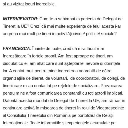
și au vizitat locuri incredibile.
INTERVIEVATOR
: Cum te-a schimbat experiența de Delegat de
Tineret la UE? Crezi că mai multe experiențe de felul acesta i-ar
angrena mai mult pe tineri în activități civice/ politice/ sociale?
FRANCESCA
: Înainte de toate, cred că m-a făcut mai
încrezătoare în forțele proprii. Am fost aproape de tineri, am
discutat cu ei, am aflat care sunt așteptările, nevoile și dorințele
lor. A contat mult pentru mine încrederea acordată de către
organizațiile de tineret, de voluntari, de coordonatori, de colegi, de
tinerii care m-au contactat pe rețelele de socializare. Provocarea
pentru mine a fost comunicarea constantă cu toți actorii implicați.
Datorită acestui mandat de Delegat de Tineret la UE, am rămas în
continuare activă în mișcarea de tineret în rolul de Vicepreședinte
al Consiliului Tineretului din România pe portofoliul de Relații
Internaționale. Toate informațiile și experiențele acumulate pe