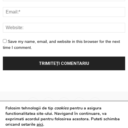
Save my name, email, and website in this browser for the next
time I comment.
Folosim tehnologii de tip
cookies
pentru a asigura
functionalitatea site-ului. Navigand în continuare, va
exprimati acordul pentru folosirea acestora. Puteti schimba
Surse Primare
Analize
Interviuri
Video
oricand setarile
aici
.
Rapoarte epidemiologice
Despre noi
Confidențialitate