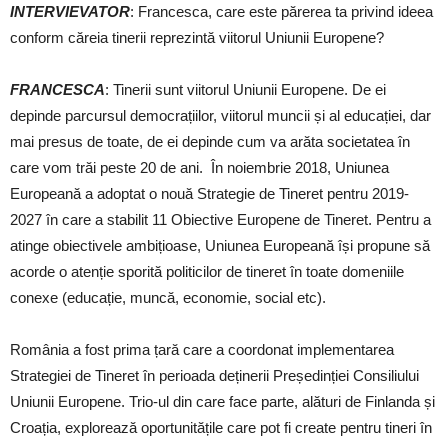
INTERVIEVATOR
: Francesca, care este părerea ta privind ideea
conform căreia tinerii reprezintă viitorul Uniunii Europene?
FRANCESCA
: Tinerii sunt viitorul Uniunii Europene. De ei
depinde parcursul democrațiilor, viitorul muncii și al educației, dar
mai presus de toate, de ei depinde cum va arăta societatea în
care vom trăi peste 20 de ani. În noiembrie 2018, Uniunea
Europeană a adoptat o nouă Strategie de Tineret pentru 2019-
2027 în care a stabilit 11 Obiective Europene de Tineret. Pentru a
atinge obiectivele ambițioase, Uniunea Europeană își propune să
acorde o atenție sporită politicilor de tineret în toate domeniile
conexe (educație, muncă, economie, social etc).
România a fost prima țară care a coordonat implementarea
Strategiei de Tineret în perioada deținerii Președinției Consiliului
Uniunii Europene. Trio-ul din care face parte, alături de Finlanda și
Croația, explorează oportunitățile care pot fi create pentru tineri în