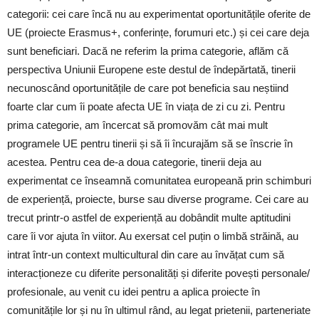
categorii: cei care încă nu au experimentat oportunitățile oferite de
UE (proiecte Erasmus+, conferințe, forumuri etc.) și cei care deja
sunt beneficiari. Dacă ne referim la prima categorie, aflăm că
perspectiva Uniunii Europene este destul de îndepărtată, tinerii
necunoscând oportunitățile de care pot beneficia sau neștiind
foarte clar cum îi poate afecta UE în viața de zi cu zi. Pentru
prima categorie, am încercat să promovăm cât mai mult
programele UE pentru tinerii și să îi încurajăm să se înscrie în
acestea. Pentru cea de-a doua categorie, tinerii deja au
experimentat ce înseamnă comunitatea europeană prin schimburi
de experiență, proiecte, burse sau diverse programe. Cei care au
trecut printr-o astfel de experiență au dobândit multe aptitudini
care îi vor ajuta în viitor. Au exersat cel puțin o limbă străină, au
intrat într-un context multicultural din care au învățat cum să
interacționeze cu diferite personalități și diferite povești personale/
profesionale, au venit cu idei pentru a aplica proiecte în
comunitățile lor și nu în ultimul rând, au legat prietenii, parteneriate