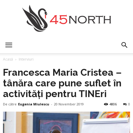
45north
Acasă
Interviuri
Francesca Maria Cristea –
tânăra care pune suflet în
activități pentru TINEri
De către
Eugenia Miulescu
-
20 November 2019
4806
0