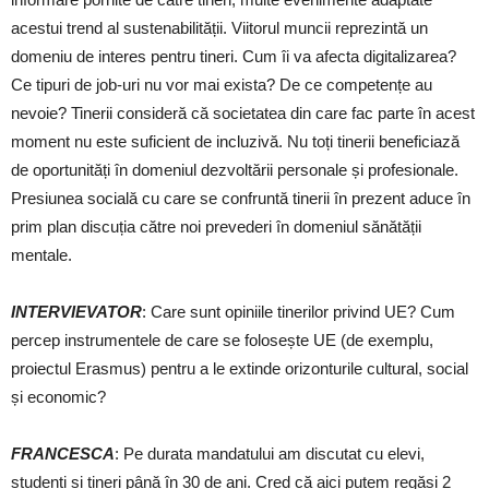
acestui trend al sustenabilității. Viitorul muncii reprezintă un
domeniu de interes pentru tineri. Cum îi va afecta digitalizarea?
Ce tipuri de job-uri nu vor mai exista? De ce competențe au
nevoie? Tinerii consideră că societatea din care fac parte în acest
moment nu este suficient de incluzivă. Nu toți tinerii beneficiază
de oportunități în domeniul dezvoltării personale și profesionale.
Presiunea socială cu care se confruntă tinerii în prezent aduce în
prim plan discuția către noi prevederi în domeniul sănătății
mentale.
INTERVIEVATOR
: Care sunt opiniile tinerilor privind UE? Cum
percep instrumentele de care se folosește UE (de exemplu,
proiectul Erasmus) pentru a le extinde orizonturile cultural, social
și economic?
FRANCESCA
: Pe durata mandatului am discutat cu elevi,
studenți și tineri până în 30 de ani. Cred că aici putem regăsi 2