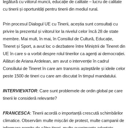
legătură cu viitorul muncii, educație de calitate – lucru de calitate
cu tinerii și oportunități pentru tinerii din mediul rural.
Prin procesul Dialogul UE cu Tinerii, aceștia sunt consultați cu
privire la prezentul și viitorul lor la nivelul celor încă 28 de state
membre. Mai mult, în mai, în Consiliul de Cultură, Educație,
Tineret și Sport, a avut loc o dezbatere între Miniștrii de Tineret din
UE în care s-a vorbit despre rolul tinerilor ca agenți ai democrației.
Alături de Ariana Ardelean, am avut o intervenție în cadrul
Consiliului de Tineret în care am transmis așteptările și ideile celor
peste 1500 de tineri cu care am discutat în timpul mandatului.
INTERVIEVATOR
: Care sunt problemele de ordin global pe care
tinerii le consideră relevante?
FRANCESCA
: Tinerii acordă o importanță crescută schimbărilor
climatice. Observăm multe mișcări de protest, multe campanii de
informare pornite de către tineri, multe evenimente adaptate