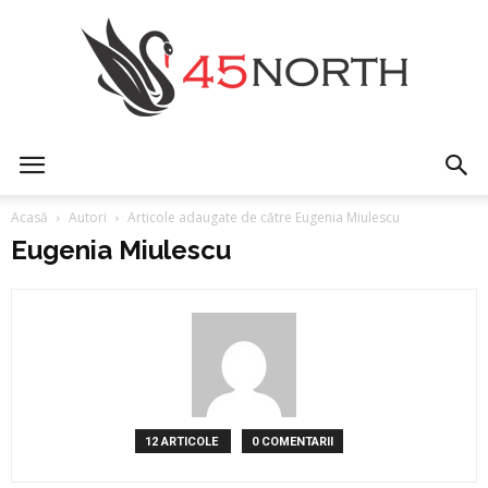
45north
Acasă
Autori
Articole adaugate de către Eugenia Miulescu
Eugenia Miulescu
12 ARTICOLE
0 COMENTARII