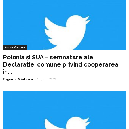
Surse Primare
Polonia și SUA – semnatare ale
Declarației comune privind cooperarea
în...
Eugenia Miulescu
-
13 June 2019