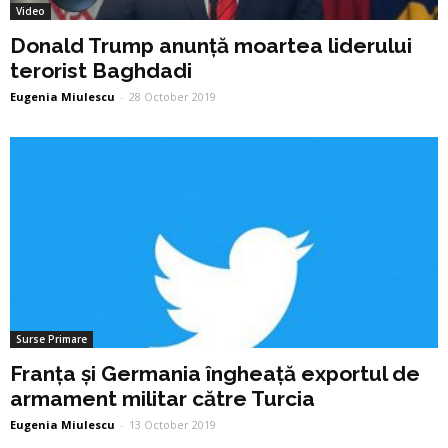
Video
Donald Trump anunță moartea liderului
terorist Baghdadi
Eugenia Miulescu
-
28 October 2019
Surse Primare
Franța și Germania îngheață exportul de
armament militar către Turcia
Eugenia Miulescu
-
13 October 2019