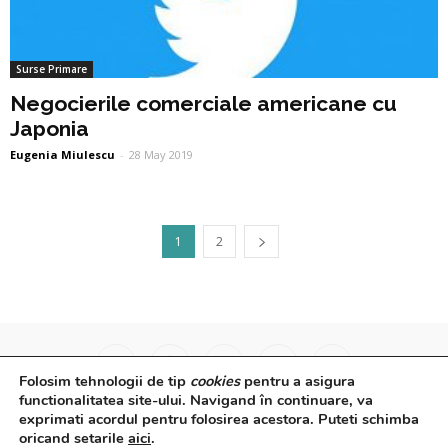
Surse Primare
Negocierile comerciale americane cu
Japonia
Eugenia Miulescu
-
28 May 2019
1
2
Folosim tehnologii de tip
cookies
pentru a asigura
functionalitatea site-ului. Navigand în continuare, va
exprimati acordul pentru folosirea acestora. Puteti schimba
Surse Primare
Analize
Interviuri
Video
oricand setarile
aici
.