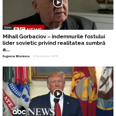
Video
Mihail Gorbaciov – îndemnurile fostului
lider sovietic privind realitatea sumbră
a...
Eugenia Miulescu
-
8 November 2019