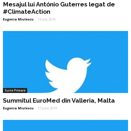
Mesajul lui António Guterres legat de
#ClimateAction
Eugenia Miulescu
-
16 July 2019
Surse Primare
Summitul EuroMed din Valleria, Malta
Eugenia Miulescu
-
17 June 2019