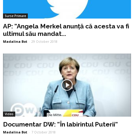
Surse Primare
AP: ”Angela Merkel anunță că acesta va fi
ultimul său mandat...
Madalina Bot
-
29 October 2018
Video
Documentar DW: ”În labirintul Puterii”
Madalina Bot
-
7 October 2018