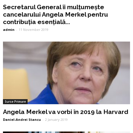
Secretarul General îi mulțumește
cancelarului Angela Merkel pentru
contribuția esențială...
admin
-
11 November 2019
Surse Primare
Angela Merkel va vorbi în 2019 la Harvard
Daniel-Andrei Stancu
-
2 January 2019