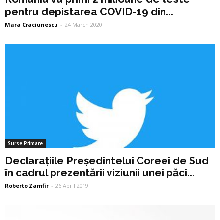
pentru depistarea COVID-19 din...
Mara Craciunescu
-
24 March 2020
Surse Primare
Declarațiile Președintelui Coreei de Sud
în cadrul prezentării viziunii unei păci...
Roberto Zamfir
-
26 April 2019