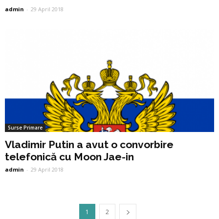
admin
-
29 April 2018
Surse Primare
Vladimir Putin a avut o convorbire
telefonică cu Moon Jae-in
admin
-
29 April 2018
1
2