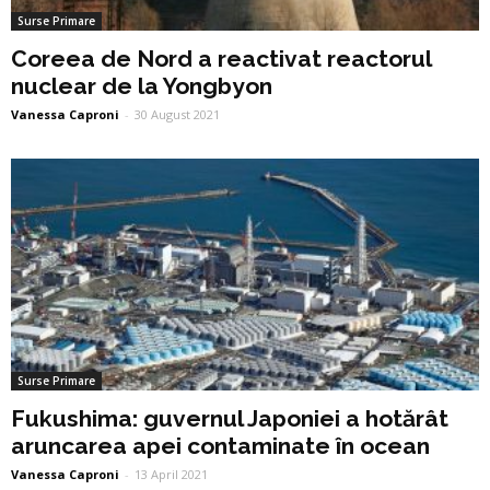
Surse Primare
Coreea de Nord a reactivat reactorul
nuclear de la Yongbyon
Vanessa Caproni
-
30 August 2021
Surse Primare
Fukushima: guvernul Japoniei a hotărât
aruncarea apei contaminate în ocean
Vanessa Caproni
-
13 April 2021