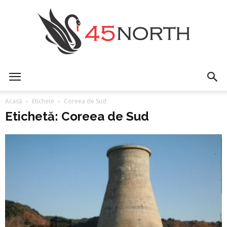
45north
Acasă
Etichete
Coreea de Sud
Etichetă: Coreea de Sud