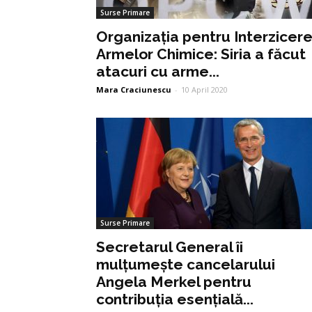
Surse Primare
Organizația pentru Interzicer
Armelor Chimice: Siria a făcut
atacuri cu arme...
Mara Craciunescu
-
10 April 2020
Surse Primare
Secretarul General îi
mulțumește cancelarului
Angela Merkel pentru
contribuția esențială...