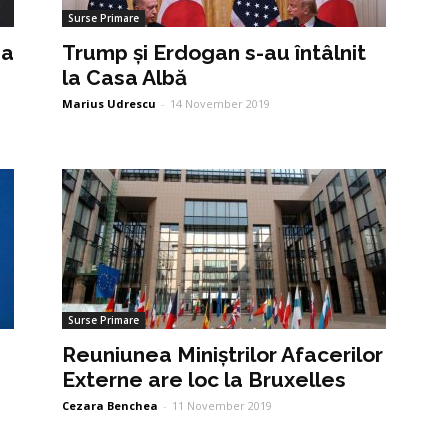
Surse Primare
ea
Trump și Erdogan s-au întâlnit
la Casa Albă
Marius Udrescu
-
14 November 2019
Surse Primare
Reuniunea Miniștrilor Afacerilor
Externe are loc la Bruxelles
Cezara Benchea
-
11 November 2019