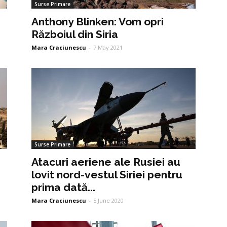
Surse Primare
Anthony Blinken: Vom opri
Războiul din Siria
Mara Craciunescu
-
7 May 2021
Surse Primare
Atacuri aeriene ale Rusiei au
lovit nord-vestul Siriei pentru
prima dată...
Mara Craciunescu
-
5 June 2020