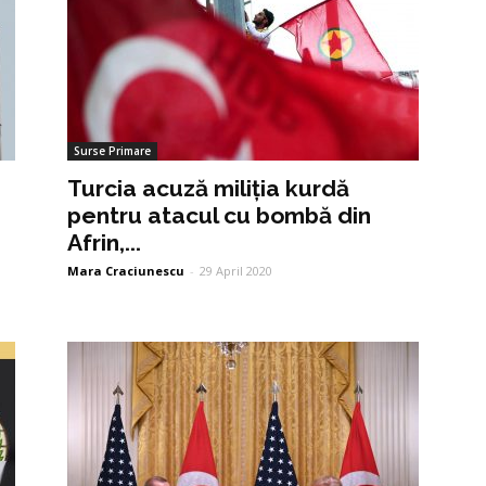
Surse Primare
Turcia acuză miliția kurdă
pentru atacul cu bombă din
Afrin,...
Mara Craciunescu
-
29 April 2020