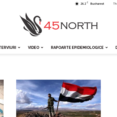
C
26.2
Th
Bucharest
TERVIURI
VIDEO
RAPOARTE EPIDEMIOLOGICE
45north