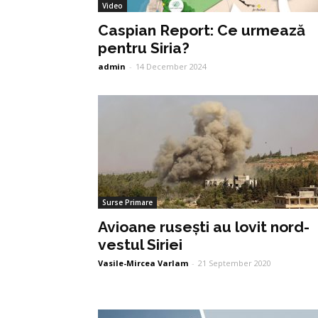
Video
Caspian Report: Ce urmează
pentru Siria?
admin
-
14 December 2024
Surse Primare
Avioane rusești au lovit nord-
vestul Siriei
Vasile-Mircea Varlam
-
21 September 2020