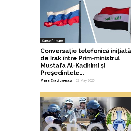
Surse Primare
Conversație telefonică inițiată
de Irak între Prim-ministrul
Mustafa Al-Kadhimi și
Președintele...
Mara Craciunescu
-
28 May 2020